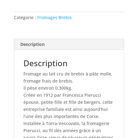
1/2
Saveur
du
Catégorie :
Fromages Brebis
Maquis
Description
Description
Fromage au lait cru de brebis à pâte molle,
fromage frais de brebis.
Il pèse environ 0,300kg.
Créée en 1912 par Francesca Pierucci
épouse, petite-fille et fille de bergers, cette
entreprise familiale est ainsi aujourd’hui
l’une des plus importantes de Corse.
Installée à Torra-Vescovato, la fromagerie
Pierucci, au fil des années grâce à un
savoir-faire, vieux de plusieurs générations,