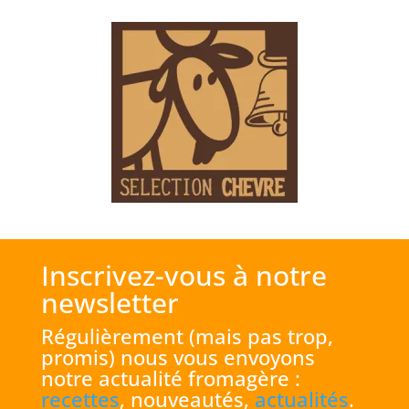
Inscrivez-vous à notre
newsletter
Régulièrement (mais pas trop,
promis) nous vous envoyons
notre actualité fromagère :
recettes
, nouveautés,
actualités
.