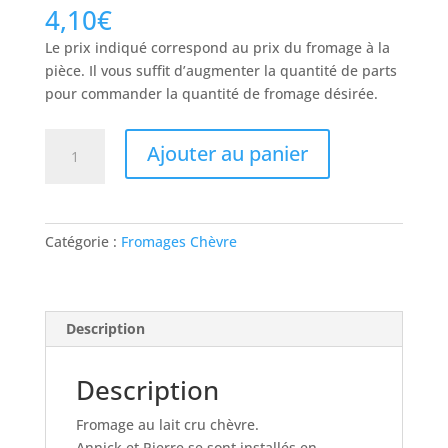
4,10
€
Le prix indiqué correspond au prix du fromage à la
pièce. Il vous suffit d’augmenter la quantité de parts
pour commander la quantité de fromage désirée.
quantité
Ajouter au panier
de
CROTTIN
DE
BIGORRE
Catégorie :
Fromages Chèvre
Description
Description
Fromage au lait cru chèvre.
Annick et Pierre se sont installés en