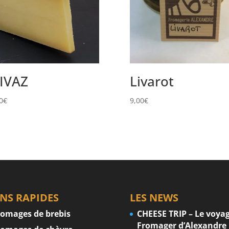
IVAZ
Livarot
0
€
9,00
€
ENS RAPIDES
LES NEWS
romages de brebis
CHEESE TRIP – Le voya
Fromager d’Alexandre