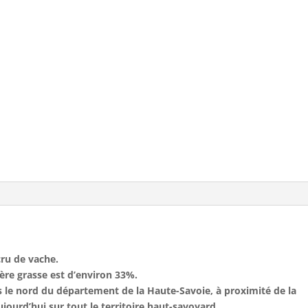
cru de vache.
ière grasse est d’environ 33%.
s le nord du département de la Haute-Savoie, à proximité de la
aujourd’hui sur tout le territoire haut-savoyard .